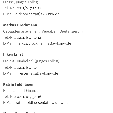
Presse, Junges Kolleg
Tel.-Nr.:
0211/617 34-34
E-Mail:
dirk.borhart(at)awk.nrw.de
Markus Brockmann
Gebäudemanagement, Vergaben, Digitalisierung
Tel.-Nr.:
0211/617 34-12
E-Mail:
markus.brockmann(at)awk.nrw.de
Inken Ernst
n
Projekt Humboldt
(Junges Kolleg)
Tel.-Nr.:
0211/617 34-33
E-Mail:
inken.ernst(at)awk.nrw.de
Katrin Feldhüsen
Haushalt und Finanzen
Tel.-Nr.:
0211/617 34-16
E-Mail:
katrin.feldhuesen(at)awk.nrw.de