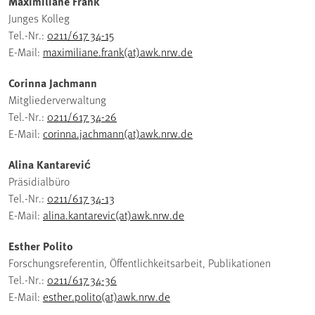
Maximiliane Frank
Junges Kolleg
Tel.-Nr.:
0211/617 34-15
E-Mail:
maximiliane.frank(at)awk.nrw.de
Corinna Jachmann
Mitgliederverwaltung
Tel.-Nr.:
0211/617 34-26
E-Mail:
corinna.jachmann(at)awk.nrw.de
Alina Kantarević
Präsidialbüro
Tel.-Nr.:
0211/617 34-13
E-Mail:
alina.kantarevic(at)awk.nrw.de
Esther Polito
Forschungsreferentin, Öffentlichkeitsarbeit, Publikationen
Tel.-Nr.:
0211/617 34-36
E-Mail:
esther.polito(at)awk.nrw.de